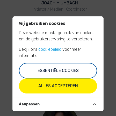
JOACHIM UMBACH
Initiator / Medien-Koordinator
info@rhinecleanup.org
Wij gebruiken cookies
+49 172 85 51 373
Deze website maakt gebruik van cookies
om de gebruikerservaring te verbeteren.
Bekijk ons
cookiebeleid
voor meer
informatie.
ESSENTIËLE COOKIES
JULIA WENDLANDT
Geschäftsführung / Projekt-
Koordinierung (alle Flüsse)
ALLES ACCEPTEREN
julia@rhinecleanup.org
+49 174 26 78 636
Aanpassen