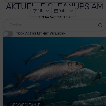
AKTUELLE CLEANUPS AM
Filter
Datum
NECKAR
TOON ACTIES UIT HET VERLEDEN
NECKARCLEANUP