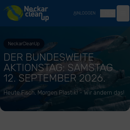
River Cleanup
INLOGGEN
NL
Ope
NeckarCleanUp
DER BUNDESWEITE
AKTIONSTAG: SAMSTAG
12. SEPTEMBER 2026.
Heute Fisch. Morgen Plastik! - Wir ändern das!