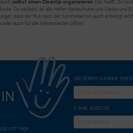
 auch
selbst einen CleanUp organisieren
. Das heißt, Du be
Route, Du verteilst an alle Helfer Handschuhe und Säcke und Du
sorger, dass der Müll nach der Sammelaktion auch entsorgt wird
oder auch für alle Interessierten öffnen.
GIB DEINEM CLEANUP EINEN
P
IN
E-MAIL ADRESSE
nUp und trage