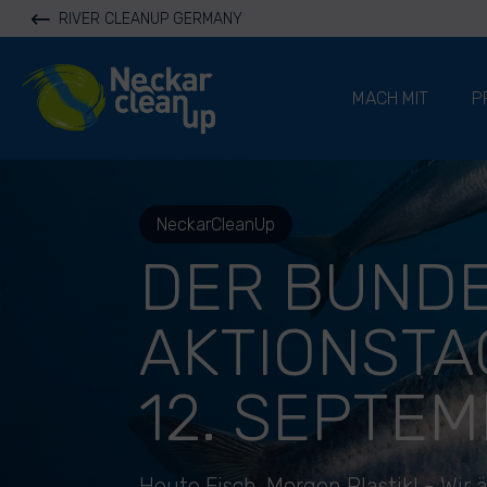
RIVER CLEANUP GERMANY
River Cleanup
MACH MIT
P
NeckarCleanUp
DER BUNDE
AKTIONSTA
12. SEPTEM
Heute Fisch. Morgen Plastik! - Wir 