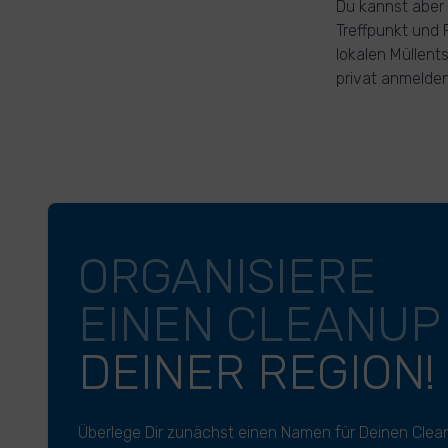
Du kannst aber
Treffpunkt und 
lokalen Müllent
privat anmelden 
ORGANISIERE
EINEN CLEANU
DEINER REGION!
Überlege Dir zunächst einen Namen für Deinen Clea