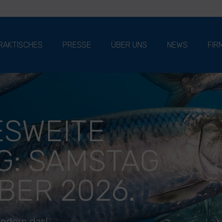
RAKTISCHES
PRESSE
ÜBER UNS
NEWS
FIR
SWEITE
G: SAMSTAG
BER 2026.
ändern das!