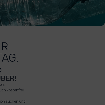
ER
AG,
6
BER!
en.
uch kostenfrei
gion suchen und