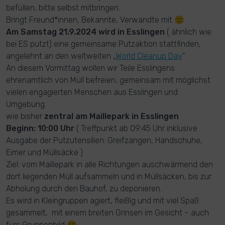
befüllen, bitte selbst mitbringen.
Bringt Freund*innen, Bekannte, Verwandte mit 🙂
Am Samstag 21.9.2024 wird in Esslingen
( ähnlich wie
bei ES putzt) eine gemeinsame Putzaktion stattfinden,
angelehnt an den weltweiten „
World Cleanup Day
“.
An diesem Vormittag wollen wir Teile Esslingens
ehrenamtlich von Müll befreien, gemeinsam mit möglichst
vielen engagierten Menschen aus Esslingen und
Umgebung.
wie bisher
zentral am Maillepark in Esslingen
Beginn: 10:00 Uhr
( Treffpunkt ab 09:45 Uhr inklusive
Ausgabe der Putzutensilien: Greifzangen, Handschuhe,
Eimer und Müllsäcke )
Ziel: vom Maillepark in alle Richtungen auschwärmend den
dort liegenden Müll aufsammeln und in Müllsäcken, bis zur
Abholung durch den Bauhof, zu deponieren.
Es wird in Kleingruppen agiert, fleißig und mit viel Spaß
gesammelt, mit einem breiten Grinsen im Gesicht – auch
fürs Gruppenbild 🙂