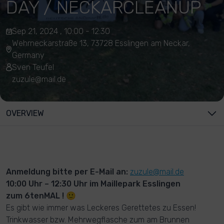
DAY / NECKARCLEANUP
Sep 21, 2024 , 10:00 - 12:30
Wehrneckarstraße 13, 73728 Esslingen am Neckar,
Germany
Sven Teufel
zuzule@mail.de
OVERVIEW
Anmeldung bitte per E-Mail an:
zuzule@mail.de
10:00 Uhr – 12:30 Uhr im Maillepark Esslingen
zum 6tenMAL ! 🙂
Es gibt wie immer was Leckeres Gerettetes zu Essen!
Trinkwasser bzw. Mehrwegflasche zum am Brunnen