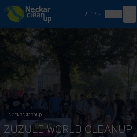
River Cleanup
LOGIN
EN
Ope
NeckarCleanUp
ZUZULE WORLD CLEANUP