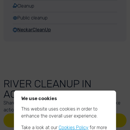
Cleanup
Public cleanup
NeckarCleanUp
RIVER CLEANUP IN
ACTION
We use cookies
Share your action photos here and inspire others to take
This website uses cookies in order to
action too!
enhance the overall user experience.
UPLOAD YOUR PHOTOS
Take a look at our
Cookies Policy
for more