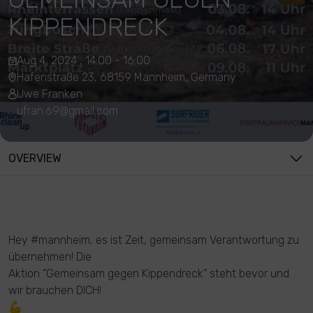
KIPPENDRECK
Aug 4, 2024 , 14:00 - 16:00
Hafenstraße 23, 68159 Mannheim, Germany
Uwe Franken
ufran.69@gmail.com
OVERVIEW
Hey #mannheim, es ist Zeit, gemeinsam Verantwortung zu
übernehmen! Die
Aktion "Gemeinsam gegen Kippendreck" steht bevor und
wir brauchen DICH!
💪