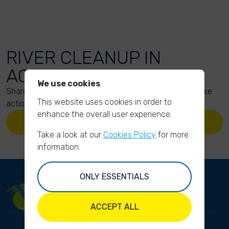
RIVER CLEANUP IN
ACTION
We use cookies
Share your action photos here and inspire others to take
This website uses cookies in order to
action too!
enhance the overall user experience.
UPLOAD YOUR PHOTOS
Take a look at our
Cookies Policy
for more
information.
ONLY ESSENTIALS
ACCEPT ALL