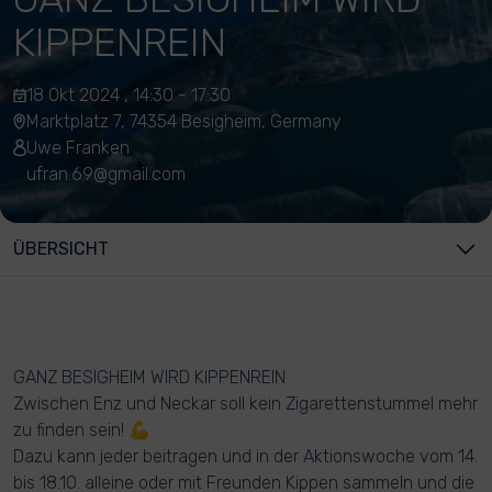
KIPPENREIN
18 Okt 2024 , 14:30 - 17:30
Marktplatz 7, 74354 Besigheim, Germany
Uwe Franken
ufran.69@gmail.com
ÜBERSICHT
GANZ BESIGHEIM WIRD KIPPENREIN
Zwischen Enz und Neckar soll kein Zigarettenstummel mehr
zu finden sein! 💪
Dazu kann jeder beitragen und in der Aktionswoche vom 14.
bis 18.10. alleine oder mit Freunden Kippen sammeln und die