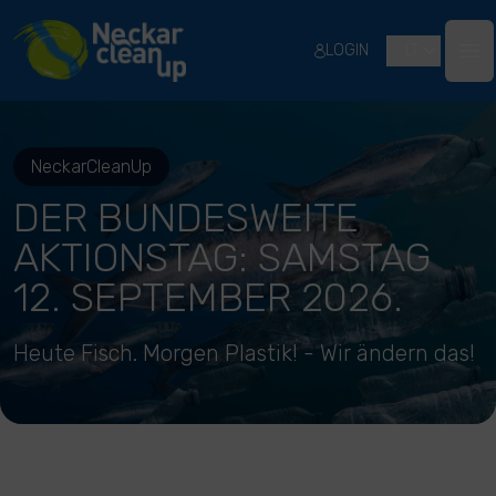
River Cleanup
LOGIN
LT
Ope
NeckarCleanUp
DER BUNDESWEITE
AKTIONSTAG: SAMSTAG
12. SEPTEMBER 2026.
Heute Fisch. Morgen Plastik! - Wir ändern das!